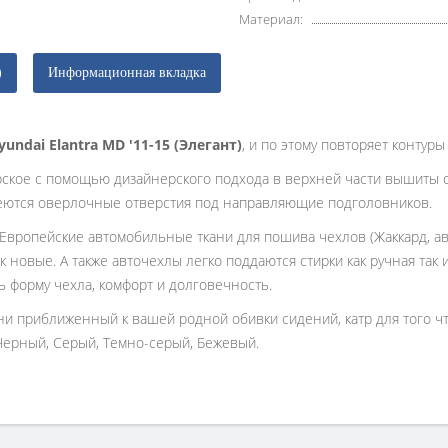
Материал:
)
Информационная вкладка
yundai Elantra MD '11-15 (Элегант)
, и по этому повторяет контур
рское с помощью дизайнерского подхода в верхней части вышиты 
еются оверлочные отверстия под направляющие подголовников.
 Европейские автомобильные ткани для пошива чехлов (Жаккард, ав
к новые. А также авточехлы легко поддаются стирки как ручная так
ь форму чехла, комфорт и долговечность.
ани приближенный к вашей родной обивки сидений, катр для того 
Черный, Серый, Темно-серый, Бежевый.