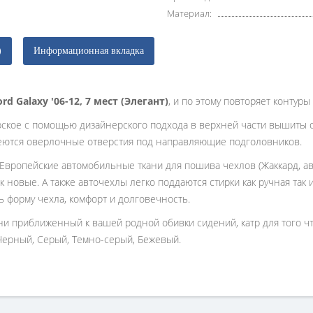
Материал:
)
Информационная вкладка
ord Galaxy '06-12, 7 мест (Элегант)
, и по этому повторяет контур
рское с помощью дизайнерского подхода в верхней части вышиты 
еются оверлочные отверстия под направляющие подголовников.
 Европейские автомобильные ткани для пошива чехлов (Жаккард, ав
к новые. А также авточехлы легко поддаются стирки как ручная так
ь форму чехла, комфорт и долговечность.
ани приближенный к вашей родной обивки сидений, катр для того 
Черный, Серый, Темно-серый, Бежевый.