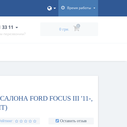
Время работы
1 33 11
0
0 грн.
ам перезвоним?
АЛОНА FORD FOCUS III '11-,
Т)
Рейтинг:
Оставить отзыв