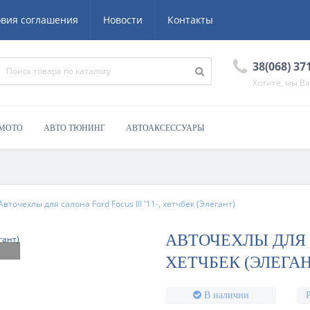
овия соглашения
Новости
Контакты
38(068) 37
Хотите, мы В
 МОТО
АВТО ТЮНИНГ
АВТОАКСЕССУАРЫ
Авточехлы для салона Ford Focus III '11-, хетчбек (Элегант)
АВТОЧЕХЛЫ ДЛЯ С
ХЕТЧБЕК (ЭЛЕГАН
В наличии