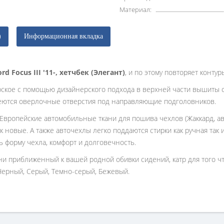
Материал:
)
Информационная вкладка
ord Focus III '11-, хетчбек (Элегант)
, и по этому повторяет конту
рское с помощью дизайнерского подхода в верхней части вышиты 
еются оверлочные отверстия под направляющие подголовников.
 Европейские автомобильные ткани для пошива чехлов (Жаккард, ав
к новые. А также авточехлы легко поддаются стирки как ручная так
ь форму чехла, комфорт и долговечность.
ани приближенный к вашей родной обивки сидений, катр для того 
Черный, Серый, Темно-серый, Бежевый.