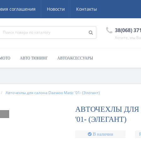
овия соглашения
Новости
Контакты
38(068) 37
Хотите, мы В
 МОТО
АВТО ТЮНИНГ
АВТОАКСЕССУАРЫ
Авточехлы для салона Daewoo Matiz '01- (Элегант)
АВТОЧЕХЛЫ ДЛЯ
'01- (ЭЛЕГАНТ)
В наличии