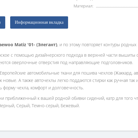
Материал:
)
Информационная вкладка
aewoo Matiz '01- (Элегант)
, и по этому повторяет контуры родных
рское с помощью дизайнерского подхода в верхней части вышиты 
еются оверлочные отверстия под направляющие подголовников.
 Европейские автомобильные ткани для пошива чехлов (Жаккард, ав
к новые. А также авточехлы легко поддаются стирки как ручная так
ь форму чехла, комфорт и долговечность.
ани приближенный к вашей родной обивки сидений, катр для того 
Черный, Серый, Темно-серый, Бежевый.