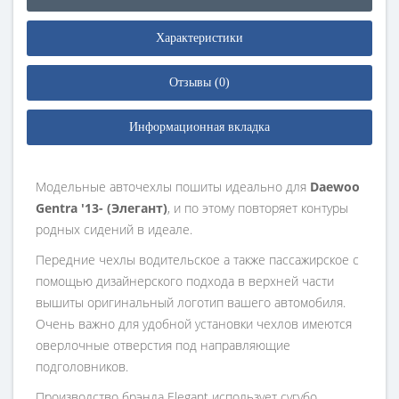
Характеристики
Отзывы (0)
Информационная вкладка
Модельные авточехлы пошиты идеально для
Daewoo
Gentra '13- (Элегант)
, и по этому повторяет контуры
родных сидений в идеале.
Передние чехлы водительское а также пассажирское с
помощью дизайнерского подхода в верхней части
вышиты оригинальный логотип вашего автомобиля.
Очень важно для удобной установки чехлов имеются
оверлочные отверстия под направляющие
подголовников.
Производство брэнда Elegant использует сугубо