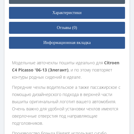
Характеристики
Отзывы (0)
Информационная вкладка
Модельные авточехлы пошиты идеально для
Citroen
C4 Picasso '06-13 (Элегант)
, и по этому повторяет
контуры родных сидений в идеале.
Передние чехлы водительское а также пассажирское с
помощью дизайнерского подхода в верхней части
вышиты оригинальный логотип вашего автомобиля.
Очень важно для удобной установки чехлов имеются
оверлочные отверстия под направляющие
подголовников.
Производство брэнда Elegant использует сугубо