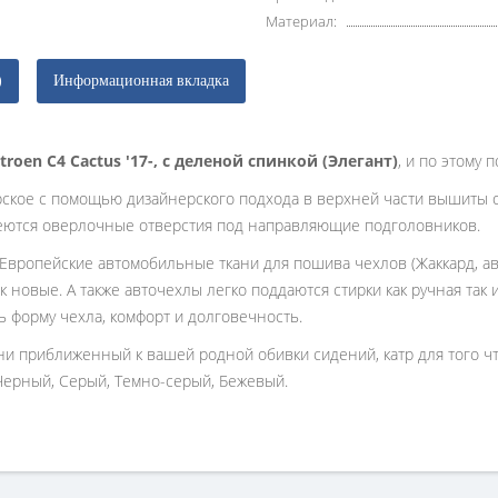
Материал:
)
Информационная вкладка
itroen C4 Cactus '17-, с деленой спинкой (Элегант)
, и по этому
рское с помощью дизайнерского подхода в верхней части вышиты 
еются оверлочные отверстия под направляющие подголовников.
 Европейские автомобильные ткани для пошива чехлов (Жаккард, ав
к новые. А также авточехлы легко поддаются стирки как ручная так
ь форму чехла, комфорт и долговечность.
ани приближенный к вашей родной обивки сидений, катр для того 
Черный, Серый, Темно-серый, Бежевый.