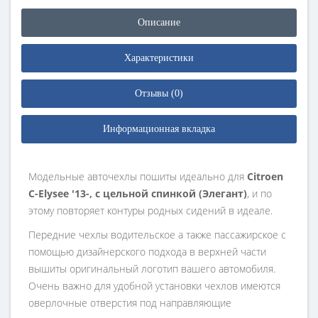
Описание
Характеристики
Отзывы (0)
Информационная вкладка
Модельные авточехлы пошиты идеально для
Citroen
C-Elysee '13-, с цельной спинкой (Элегант)
, и по
этому повторяет контуры родных сидений в идеале.
Передние чехлы водительское а также пассажирское с
помощью дизайнерского подхода в верхней части
вышиты оригинальный логотип вашего автомобиля.
Очень важно для удобной установки чехлов имеются
оверлочные отверстия под направляющие