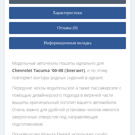
Характеристики
Отзывы (0)
Информационная вкладка
Модельные авточехлы пошиты идеально для
Chevrolet Tacuma '00-08 (Элегант)
, и по этому
повторяет контуры родных сидений в идеале.
Передние чехлы водительское а также пассажирское с
помощью дизайнерского подхода в верхней части
вышиты оригинальный логотип вашего автомобиля.
Очень важно для удобной установки чехлов имеются
оверлочные отверстия под направляющие
подголовников.
Производство брэнда Elegant использует сугубо