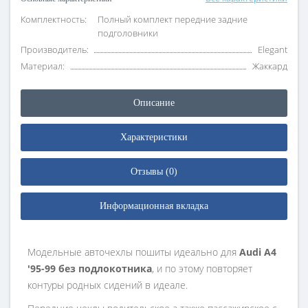
Комплектность:
Полный комплект передние задние
подголовники
Производитель:
Elegant
Материал:
Жаккард
Описание
Характеристики
Отзывы (0)
Информационная вкладка
Модельные авточехлы пошиты идеально для
Audi A4
'95-99 без подлокотника
, и по этому повторяет
контуры родных сидений в идеале.