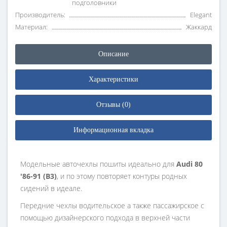
подголовники
Производитель:
Elegant
Материал:
Жаккард
Описание
Характеристики
Отзывы (0)
Информационная вкладка
Модельные авточехлы пошиты идеально для
Audi 80
'86-91 (B3)
, и по этому повторяет контуры родных
сидений в идеале.
Передние чехлы водительское а также пассажирское с
помощью дизайнерского подхода в верхней части