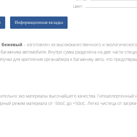
Цвет:
)
Информационная вкладка
L бежевый
– изготовлен из высококачественного и экологическог
багажника автомобиля. Внутри сумка разделена на две части спец
учки для крепления органайзера к багажнику авто, что предотвра
ительно эко материалы высочайшего качества. Гипоаллергенный и 
урный режим материала от -50oC до +50oC. Легко чистеца от загря