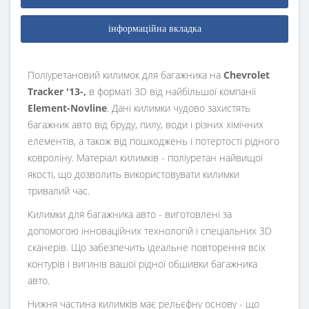
інформаційна вкладка
Поліуретановий килимок для багажника на
Chevrolet
Tracker '13-,
в форматі 3D від найбільшої компанії
Element-Novline
. Дані килимки чудово захистять
багажник авто від бруду, пилу, води і різних хімічних
елементів, а також від пошкоджень і потертості рідного
ковроліну. Матеріал килимків - поліуретан найвищої
якості, що дозволить використовувати килимки
тривалий час.
Килимки для багажника авто - виготовлені за
допомогою інноваційних технологій і спеціальних 3D
сканерів. Що забезпечить ідеальне повторення всіх
контурів і вигинів вашої рідної обшивки багажника
авто.
Нижня частина килимків має рельєфну основу - що