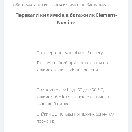
забезпечує анти ковзання килимків по багажнику.
Переваги килимків в багажник Element-
Novline
Гіпоалергенні матеріали, і безпеку
Так само стійкий при потрапляння на
килимок різних хімічних речовин
При температурі від -50 до +50 ° C,
килимки зберігають свою еластичність і
зовнішній вигляд
Стійкий від попадання прямих сонячних
променів