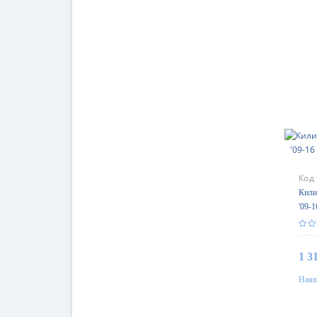
Код
Кили
'09-
Gum
1 3
Наяв