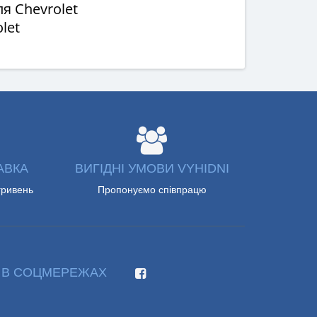
я Chevrolet
let
АВКА
ВИГІДНІ УМОВИ VYHIDNI
гривень
Пропонуємо співпрацю
 В СОЦМЕРЕЖАХ