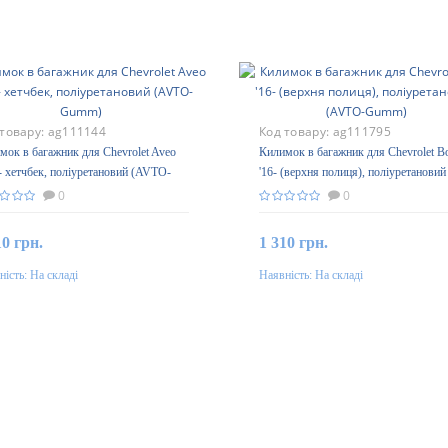
 товару:
ag111144
Код товару:
ag111795
мок в багажник для Chevrolet Aveo
Килимок в багажник для Chevrolet Bo
- хетчбек, поліуретановий (AVTO-
'16- (верхня полиця), поліуретановий
m)
(AVTO-Gumm)
0
0
10 грн.
1 310 грн.
ність:
На складі
Наявність:
На складі
До кошика
До кошика