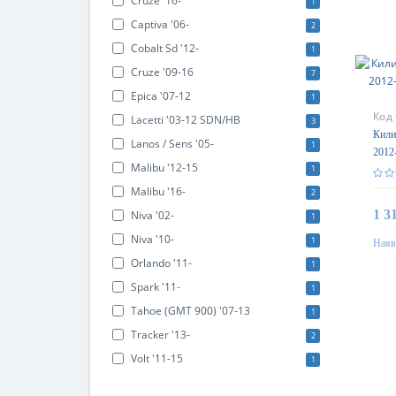
Cruze '16-
1
Captiva '06-
2
Cobalt Sd '12-
1
Cruze '09-16
7
Epica '07-12
1
Код
Lacetti '03-12 SDN/HB
3
Кили
Lanos / Sens '05-
1
2012
Malibu '12-15
1
Gum
Malibu '16-
2
1 3
Niva '02-
1
Niva '10-
1
Наяв
Orlando '11-
1
Spark '11-
1
Tahoe (GMT 900) '07-13
1
Tracker '13-
2
Volt '11-15
1