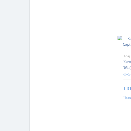
Код
Кили
'06-
Gum
1 3
Наяв