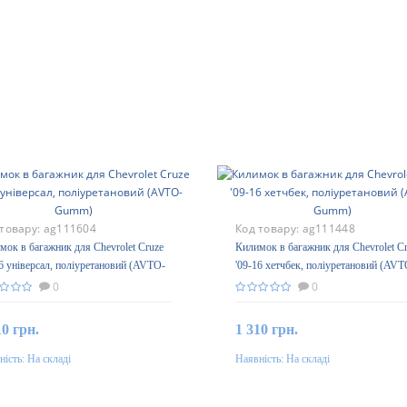
 товару:
ag111604
Код товару:
ag111448
мок в багажник для Chevrolet Cruze
Килимок в багажник для Chevrolet C
16 універсал, поліуретановий (AVTO-
'09-16 хетчбек, поліуретановий (AVT
m)
Gumm)
0
0
10 грн.
1 310 грн.
ність:
На складі
Наявність:
На складі
До кошика
До кошика