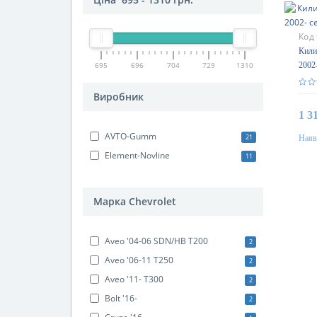
Код
Кили
695
696
704
729
1310
2002
Gum
Виробник
1 3
AVTO-Gumm
21
Наяв
Element-Novline
11
Марка Chevrolet
Aveo '04-06 SDN/HB T200
2
Aveo '06-11 T250
2
Aveo '11- T300
2
Bolt '16-
2