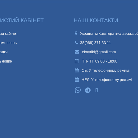
ИСТИЙ КАБІНЕТ
НАШІ КОНТАКТИ
ий кабінет
Україна, м Київ. Братиславська 5
замовлень
38(068) 371 33 11
адки
ekovriki@gmail.com
а новин
ПН-ПТ: 09:00 - 18:00
СБ: У телефонному режимі
НЕД: У телефонному режимі