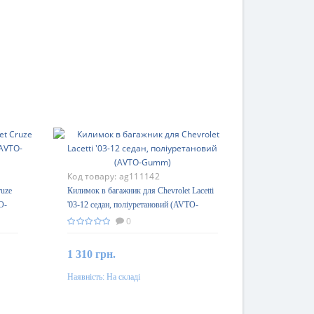
Код товару:
ag111142
ruze
Килимок в багажник для Chevrolet Lacetti
O-
'03-12 седан, поліуретановий (AVTO-
Gumm)
0
1 310 грн.
Наявність:
На складі
До кошика