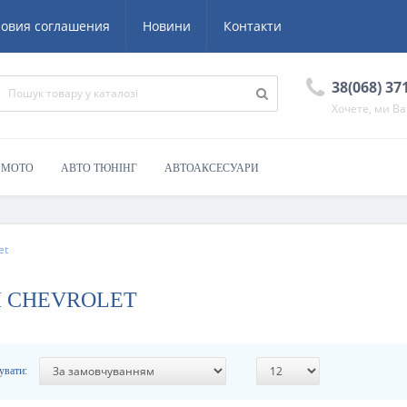
ловия соглашения
Новини
Контакти
38(068) 37
Хочете, ми В
/ МОТО
АВТО ТЮНІНГ
АВТОАКСЕСУАРИ
et
Я CHEVROLET
увати: