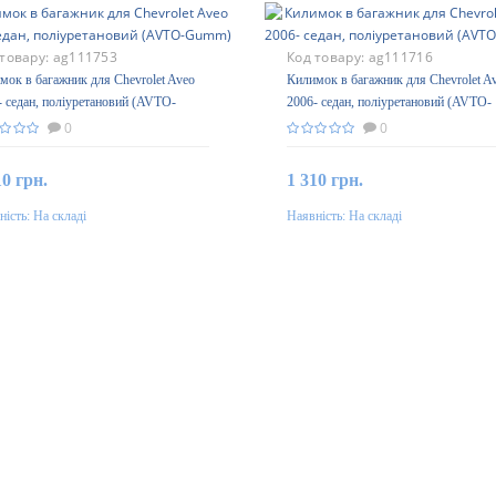
 товару:
ag111753
Код товару:
ag111716
мок в багажник для Chevrolet Aveo
Килимок в багажник для Chevrolet A
- седан, поліуретановий (AVTO-
2006- седан, поліуретановий (AVTO-
m)
Gumm)
0
0
10 грн.
1 310 грн.
ність:
На складі
Наявність:
На складі
До кошика
До кошика