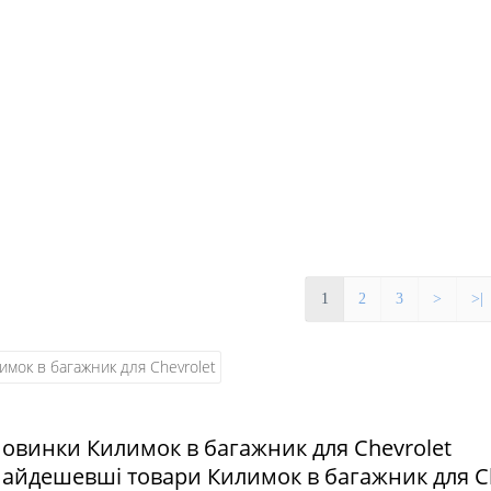
1
2
3
>
>|
Новинки Килимок в багажник для Chevrolet
Найдешевші товари Килимок в багажник для C