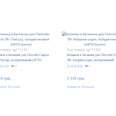
 товару:
ag111145
Код товару:
ag111935
мок в багажник для Chevrolet Captiva
Килимок в багажник для Chevrolet C
 (7місць), поліуретановий (AVTO-
'09- Америка седан, поліуретановий
m)
(AVTO-Gumm)
0
0
10 грн.
1 310 грн.
ність:
На складі
Наявність:
На складі
До кошика
До кошика