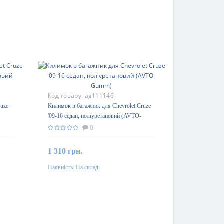
Код товару:
ag111146
ruze
Килимок в багажник для Chevrolet Cruze
'09-16 седан, поліуретановий (AVTO-
Gumm)
0
1 310 грн.
Наявність:
На складі
До кошика