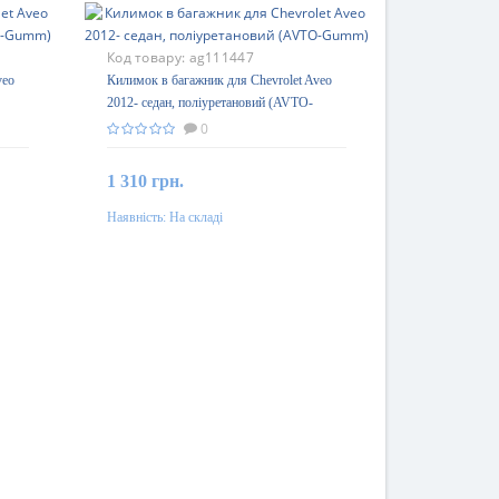
Код товару:
ag111447
veo
Килимок в багажник для Chevrolet Aveo
2012- седан, поліуретановий (AVTO-
Gumm)
0
1 310 грн.
Наявність:
На складі
До кошика