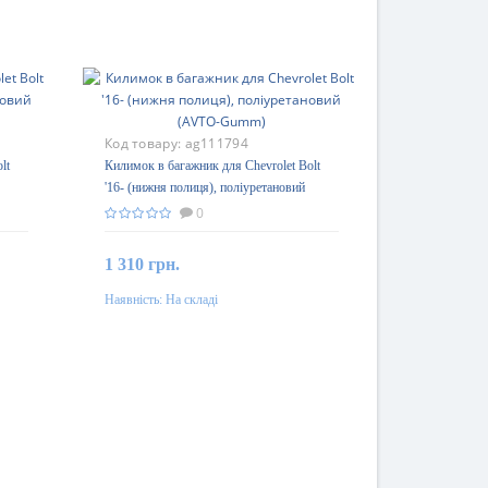
Код товару:
ag111794
lt
Килимок в багажник для Chevrolet Bolt
'16- (нижня полиця), поліуретановий
(AVTO-Gumm)
0
1 310 грн.
Наявність:
На складі
До кошика