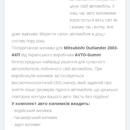
цінує свій автомобіль. У
наш час авто килимками
користується весь світ як
і взимку так і влітку. Але
дуже важливо зберегти салон автомобіля в дощ і
снігову пору року.
Поліуретанові килимки для
Mitsubishi Outlander 2003-
АКП
від Українського виробника
AVTO-Gumm
безпосередньо найкращі рішення для сучасного
автолюбителя, люблячого свій автомобіль. При
виробництві килимків застосовуються
високотехнологічний (3D) сканер, який задіяний при
зняття лекал (розмірів) підлоги автомобіля, що ідеально
повторює контури вашого авто. Якість без подібне!
У комплект авто килимків входить:
- водійський килимок
- пасажирський килимок
- задні килимки