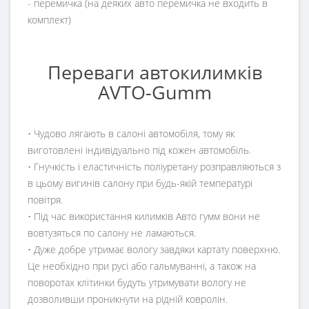
- перемичка (на деяких авто перемичка не входить в
комплект)
Переваги автокилимків
AVTO-Gumm
• Чудово лягають в салоні автомобіля, тому як
виготовлені індивідуально під кожен автомобіль.
• Гнучкість і еластичність поліуретану розправляються з
в цьому вигинів салону при будь-якій температурі
повітря.
• Під час використання килимків Авто гумм вони не
вовтузяться по салону не ламаються.
• Дуже добре утримає вологу завдяки картату поверхню.
Це необхідно при русі або гальмуванні, а також на
поворотах клітинки будуть утримувати вологу не
дозволивши проникнути на рідній ковролін.