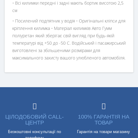
• Всі килимки передні і задні мають бортик висотою 2,5
см
• Посилений подпятник у водія • Оригінальні кліпси для
кріплення килимка • Матеріал килимків Авто Гумм
поліуретан який зберігає свій вигляд при будь-якій
температурі від +50 до -50 С. Водійський і пасажирський
виготовлені за збільшеними розмірами для
максимального захисту вашого улюбленого автомобіля.
ЦІЛОДОБОВИЙ CALL-
100% ГАРАНТІЯ НА
ЦЕНТР
ТОВАР
Безкоштовні консультації по
Гарантія на товари магазину
телефону