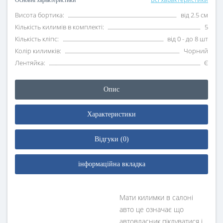
Основні характеристики
Висота бортика:
від 2.5 см
Кількість килимів в комплекті:
5
Кількість кліпс:
від 0 - до 8 шт
Колір килимків:
Чорний
Лентяйка:
Є
Опис
Характеристики
Відгуки (0)
інформаційна вкладка
Мати килимки в салоні
авто це означає що
автовласник піклуватися і