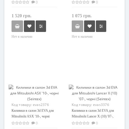
чорні (Stingray)
поліуретанові Element-Novline
0
0
1 520 грн.
1 075 грн.
Нет в наличии
Нет в наличии
Код товару:
evas2376
Код товару:
evas3376
Килимки в салон 3d EVA для
Килимки в салон 3d EVA для
Mitsubishi ASX '10-, чорні
Mitsubishi Lancer X (10) '07-,
(Seintex)
чорні (Seintex)
0
0