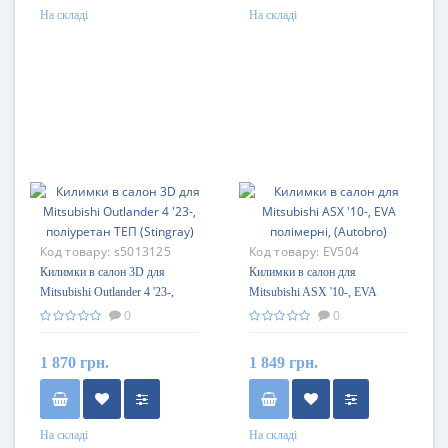
На складі
На складі
Код товару:
s5013125
Код товару:
EV504
Килимки в салон 3D для
Килимки в салон для
Mitsubishi Outlander 4 '23-,
Mitsubishi ASX '10-, EVA
поліуретан ТЕП (Stingray)
полімерні, (Autobro)
0
0
1 870 грн.
1 849 грн.
На складі
На складі