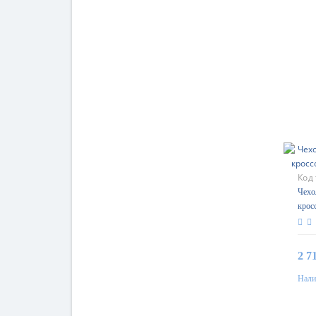
Код
Чехо
кросс
2 7
Нали