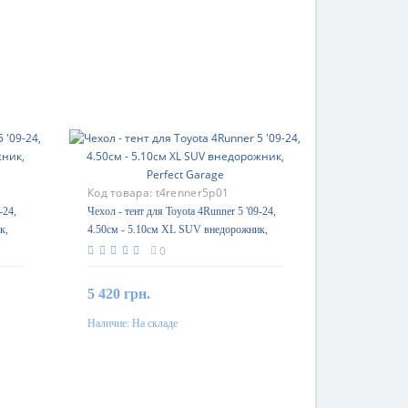
Код товара:
t4renner5p01
-24,
Чехол - тент для Toyota 4Runner 5 '09-24,
к,
4.50см - 5.10см XL SUV внедорожник,
Perfect Garage
0
5 420 грн.
Наличие:
На складе
В корзину