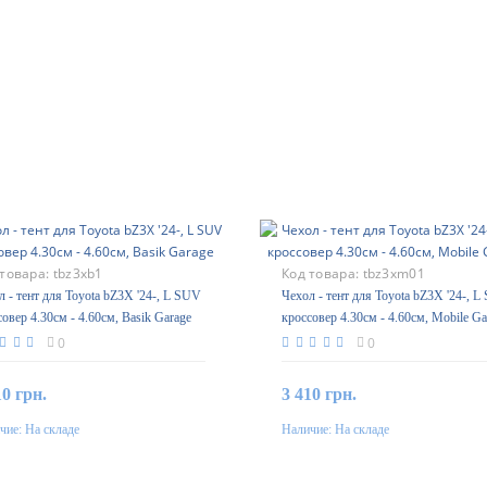
 товара:
tbz3xb1
Код товара:
tbz3xm01
л - тент для Toyota bZ3X '24-, L SUV
Чехол - тент для Toyota bZ3X '24-, 
овер 4.30см - 4.60см, Basik Garage
кроссовер 4.30см - 4.60см, Mobile Ga
0
0
10 грн.
3 410 грн.
чие:
На складе
Наличие:
На складе
В корзину
В корзину