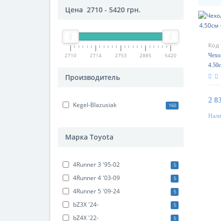
Цена
2710
-
5420
грн.
Код
2710
2714
2753
2885
5420
Чехол
4.50
Basi
Производитель
2 8
Kegel-Blazusiak
160
Нали
Марка Toyota
4Runner 3 '95-02
5
4Runner 4 '03-09
5
4Runner 5 '09-24
5
bZ3X '24-
5
bZ4X '22-
5