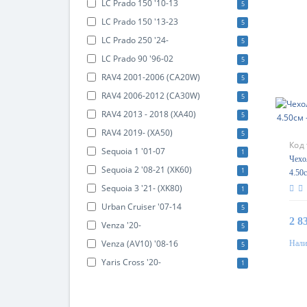
LC Prado 150 '10-13
5
LC Prado 150 '13-23
5
LC Prado 250 '24-
5
LC Prado 90 '96-02
5
RAV4 2001-2006 (CA20W)
5
RAV4 2006-2012 (CA30W)
5
RAV4 2013 - 2018 (XA40)
5
RAV4 2019- (XA50)
5
Код
Sequoia 1 '01-07
1
Чехол
Sequoia 2 '08-21 (XK60)
1
4.50
Basi
Sequoia 3 '21- (XK80)
1
Urban Cruiser '07-14
5
2 8
Venza '20-
5
Venza (AV10) '08-16
Нали
5
Yaris Cross '20-
1