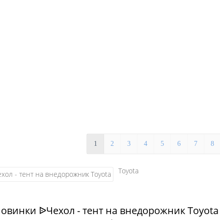
1
2
3
4
5
6
7
8
Toyota
Новинки ᐉЧехол - тент на внедорожник Toyota