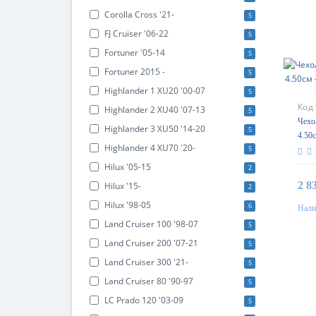
Corolla Cross '21-
5
FJ Cruiser '06-22
5
Fortuner '05-14
5
Fortuner 2015 -
5
Highlander 1 XU20 '00-07
5
Код
Highlander 2 XU40 '07-13
5
Чехол
Highlander 3 XU50 '14-20
5
4.50
Highlander 4 XU70 '20-
5
Basi
Hilux '05-15
2
2 8
Hilux '15-
2
Hilux '98-05
6
Нали
Land Cruiser 100 '98-07
5
Land Cruiser 200 '07-21
5
Land Cruiser 300 '21-
5
Land Cruiser 80 '90-97
5
LC Prado 120 '03-09
5