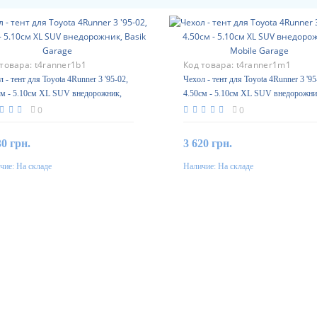
 товара:
t4ranner1b1
Код товара:
t4ranner1m1
 - тент для Toyota 4Runner 3 '95-02,
Чехол - тент для Toyota 4Runner 3 '95
см - 5.10см XL SUV внедорожник,
4.50см - 5.10см XL SUV внедорожни
k Garage
Mobile Garage
0
0
30 грн.
3 620 грн.
чие:
На складе
Наличие:
На складе
В корзину
В корзину