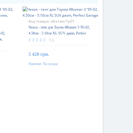
Код товара:
t4renner1p01
Чехол - тент для Toyota 4Runner 3 '95-02,
-02,
4.50см - 5.10см XL SUV джип, Perfect
к,
Garage
0
5 420 грн.
Наличие:
На складе
В корзину