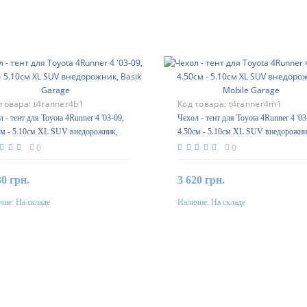
 товара:
t4ranner4b1
Код товара:
t4ranner4m1
 - тент для Toyota 4Runner 4 '03-09,
Чехол - тент для Toyota 4Runner 4 '03
см - 5.10см XL SUV внедорожник,
4.50см - 5.10см XL SUV внедорожни
k Garage
Mobile Garage
0
0
30 грн.
3 620 грн.
чие:
На складе
Наличие:
На складе
В корзину
В корзину