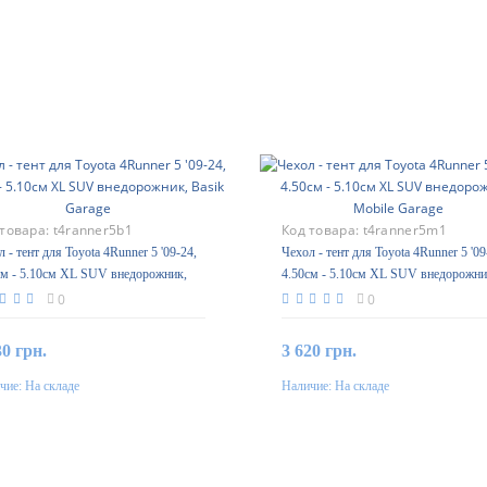
 товара:
t4ranner5b1
Код товара:
t4ranner5m1
 - тент для Toyota 4Runner 5 '09-24,
Чехол - тент для Toyota 4Runner 5 '09
см - 5.10см XL SUV внедорожник,
4.50см - 5.10см XL SUV внедорожни
k Garage
Mobile Garage
0
0
30 грн.
3 620 грн.
чие:
На складе
Наличие:
На складе
В корзину
В корзину