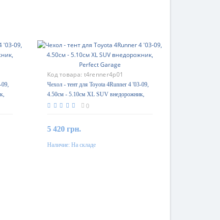
Код товара:
t4renner4p01
-09,
Чехол - тент для Toyota 4Runner 4 '03-09,
к,
4.50см - 5.10см XL SUV внедорожник,
Perfect Garage
0
5 420 грн.
Наличие:
На складе
В корзину