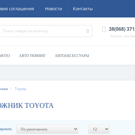
овия соглашения
Новости
Контакты
38(068) 371
Хотите, мы В
 МОТО
АВТО ТЮНИНГ
АВТОАКСЕССУАРЫ
ника
Toyota
РОЖНИК TOYOTA
ировать: