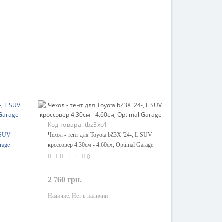
Код товара:
tbz3xo1
L SUV
Чехол - тент для Toyota bZ3X '24-, L SUV
rage
кроссовер 4.30см - 4.60см, Optimal Garage
0
2 760 грн.
Наличие:
Нет в наличии
Закончился