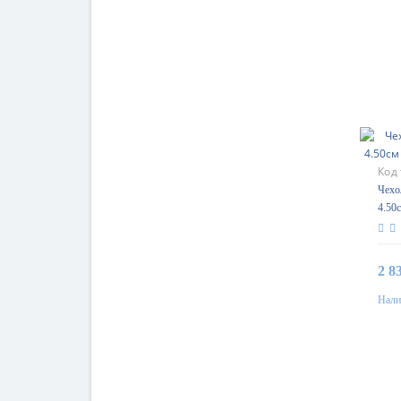
Код
Чехол
4.50
Gara
2 8
Нали