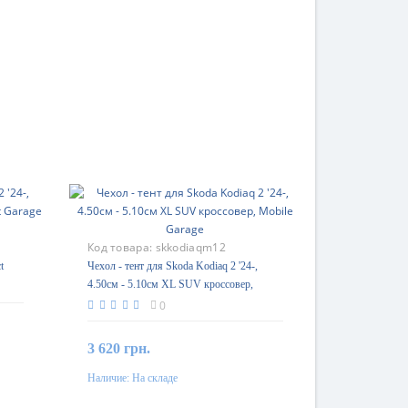
Код товара:
skkodiaqm12
t
Чехол - тент для Skoda Kodiaq 2 '24-,
4.50см - 5.10см XL SUV кроссовер,
Mobile Garage
0
3 620 грн.
Наличие:
На складе
В корзину