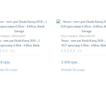
 товара:
skkaroqb1
Код товара:
skkarokm01
 - тент для Skoda Karoq 2018 -, L
Чехол - тент для Skoda Karoq 2018 -,
кроссовер 4.30см - 4.60см, Basik
SUV кроссовер 4.30см - 4.60см, Mob
ge
Garage
0
0
10 грн.
3 410 грн.
чие:
На складе
Наличие:
На складе
В корзину
В корзину