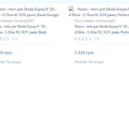
 товара:
skenyaqb01
Код товара:
skenyaqp01
 - тент для Skoda Enyaq iV '20-,
Чехол - тент для Skoda Enyaq iV '20-,
см - 5.10см XL SUV джип, Basik
4.50см - 5.10см XL SUV джип, Perfec
ge
Garage
0
0
30 грн.
5 420 грн.
чие:
На складе
Наличие:
На складе
В корзину
В корзину