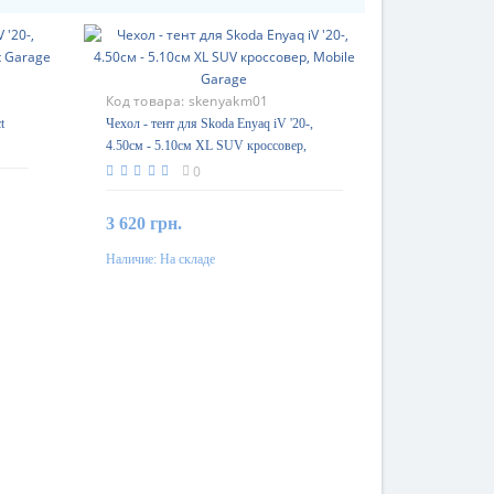
Код товара:
skenyakm01
t
Чехол - тент для Skoda Enyaq iV '20-,
4.50см - 5.10см XL SUV кроссовер,
Mobile Garage
0
3 620 грн.
Наличие:
На складе
В корзину