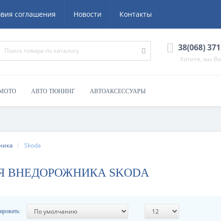
овия соглашения
Новости
Контакты
38(068) 371
Хотите, мы В
 МОТО
АВТО ТЮНИНГ
АВТОАКСЕССУАРЫ
ника
Skoda
Я ВНЕДОРОЖНИКА SKODA
ировать: