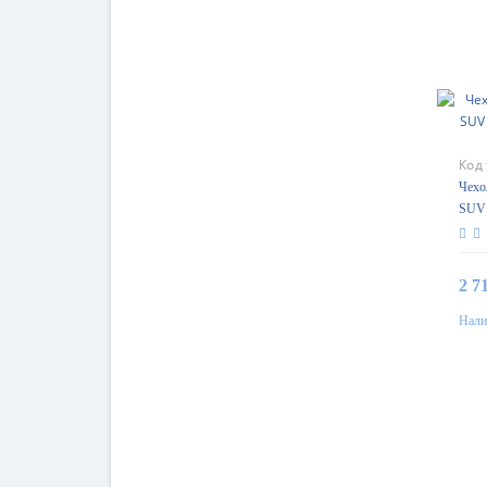
Код
Чехол
SUV 
Gara
2 7
Нали