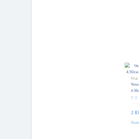
Код
Чехол
4.50
Gara
2 8
Нали