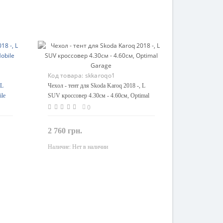
Код товара:
skkaroqo1
 L
Чехол - тент для Skoda Karoq 2018 -, L
ile
SUV кроссовер 4.30см - 4.60см, Optimal
Garage
0
2 760 грн.
Наличие:
Нет в наличии
Закончился