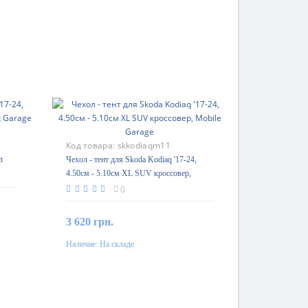
Код товара:
skkodiaqm11
,
t
Чехол - тент для Skoda Kodiaq '17-24,
4.50см - 5.10см XL SUV кроссовер,
Mobile Garage
0
3 620 грн.
Наличие:
На складе
В корзину