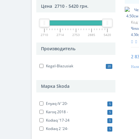
Цена
2710
-
5420
грн.
Код
Чехол
2710
2714
2753
2885
5420
4.50
Gara
Производитель
2 8
Kegel-Blazusiak
20
Нали
Марка Skoda
Enyaq iV '20-
5
Karoq 2018 -
5
Kodiaq '17-24
5
Kodiaq 2 '24-
5