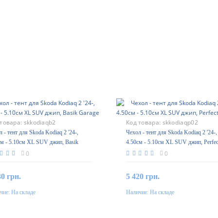
 товара:
skkodiaqb2
Код товара:
skkodiaqp02
 - тент для Skoda Kodiaq 2 '24-,
Чехол - тент для Skoda Kodiaq 2 '24-,
см - 5.10см XL SUV джип, Basik
4.50см - 5.10см XL SUV джип, Perfec
ge
Garage
0
0
30 грн.
5 420 грн.
чие:
На складе
Наличие:
На складе
В корзину
В корзину