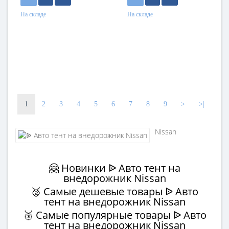
На складе
На складе
1
2
3
4
5
6
7
8
9
>
>|
Nissan
🤗 Новинки ᐉ Авто тент на
внедорожник Nissan
🥈 Самые дешевые товары ᐉ Авто
тент на внедорожник Nissan
🥉 Самые популярные товары ᐉ Авто
тент на внедорожник Nissan