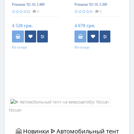
Primastar '02-16, L480
Primastar '02-16, L500
микроавтобус 4.70см - 4.90см,
микроавтобус 4.90см - 5.20см,
0
0
Mobile Garage
Mobile Garage
4 520 грн.
4 670 грн.
На складе
На складе
Nissan
🤗 Новинки ᐉ Автомобильный тент