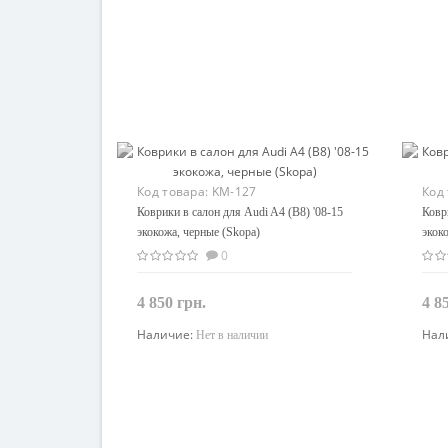
Код товара:
KM-127
Код
Коврики в салон для Audi A4 (B8) '08-15
Ковр
экокожа, черные (Skopa)
экок
0
4 850 грн.
4 8
Наличие:
Нал
Нет в наличии
Закончился