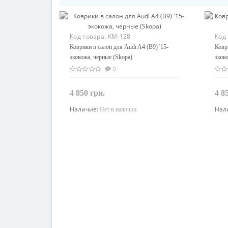
Код товара:
KM-128
Код
Коврики в салон для Audi A4 (B9) '15-
Ковр
экокожа, черные (Skopa)
экок
0
4 850 грн.
4 8
Наличие:
Нал
Нет в наличии
Закончился