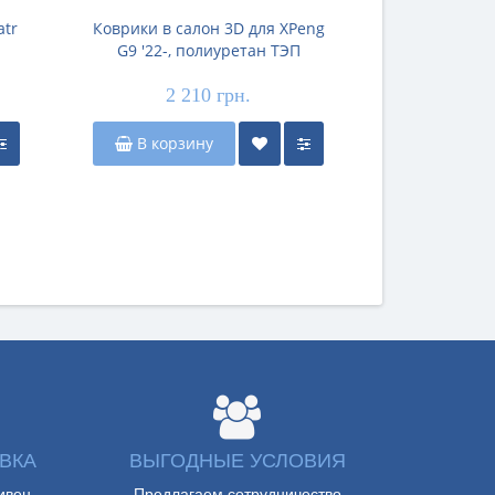
atr
Коврики в салон 3D для XPeng
Коврики в са
G9 '22-, полиуретан ТЭП
Ocean '22-
(Stingray)
(S
2 210 грн.
2 
В корзину
В корз
ВКА
ВЫГОДНЫЕ УСЛОВИЯ
ивен
Предлагаем сотрудничество