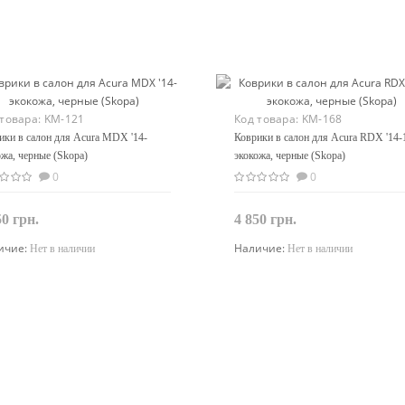
 товара:
KM-121
Код товара:
KM-168
ики в салон для Acura MDX '14-
Коврики в салон для Acura RDX '14-
ожа, черные (Skopa)
экокожа, черные (Skopa)
0
0
50 грн.
4 850 грн.
ичие:
Наличие:
Нет в наличии
Нет в наличии
Закончился
Закончился