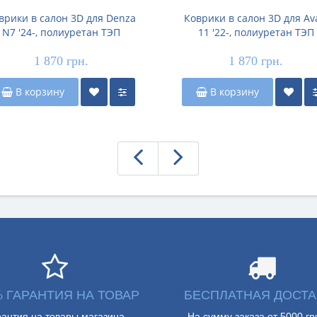
врики в салон 3D для Denza
Коврики в салон 3D для Av
N7 '24-, полиуретан ТЭП
11 '22-, полиуретан ТЭП
(Stingray)
(Stingray)
1 870 грн.
1 870 грн.
В корзину
В корзину
% ГАРАНТИЯ НА ТОВАР
БЕСПЛАТНАЯ ДОСТА
рантия на товары магазина
На сумму заказа от 5000 гр