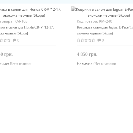
 товара:
KM-103
Код товара:
KM-240
ики в салон для Honda CR-V '12-17,
Коврики в салон для Jaguar E-Pace '17
ожа черные (Skopa)
экокожи черные (Skopa)
0
0
50 грн.
4 850 грн.
ичие:
Наличие:
Нет в наличии
Нет в наличии
Закончился
Закончился