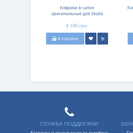
Коврики в салон
Ко
оригинальные для Skoda
Kodiaq 2 '24-, резиновые
4 100 грн.
(Original)
В корзину
СЛУЖБА ПОДДЕРЖКИ
100
Бесплатные консультации по телефону
Га