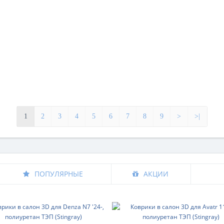
1
2
3
4
5
6
7
8
9
>
>|
ПОПУЛЯРНЫЕ
АКЦИИ