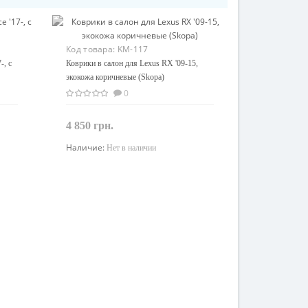
Код товара:
KM-117
-, с
Коврики в салон для Lexus RX '09-15,
экокожа коричневые (Skopa)
0
4 850 грн.
Наличие:
Нет в наличии
Закончился