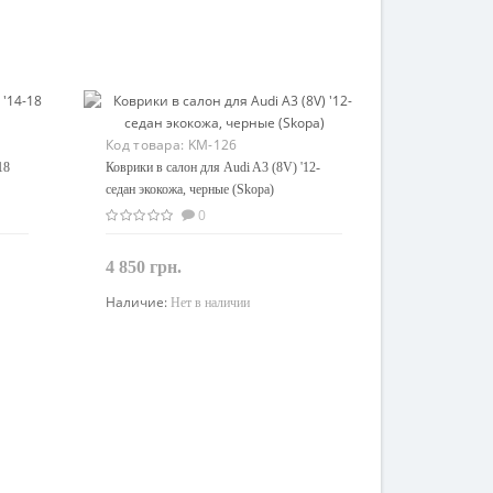
Код товара:
KM-126
18
Коврики в салон для Audi A3 (8V) '12-
седан экокожа, черные (Skopa)
0
4 850 грн.
Наличие:
Нет в наличии
Закончился