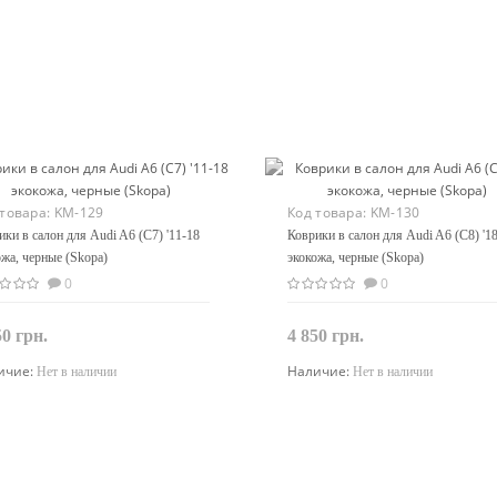
 товара:
KM-129
Код товара:
KM-130
ики в салон для Audi A6 (C7) '11-18
Коврики в салон для Audi A6 (C8) '18
ожа, черные (Skopa)
экокожа, черные (Skopa)
0
0
50 грн.
4 850 грн.
ичие:
Наличие:
Нет в наличии
Нет в наличии
Закончился
Закончился