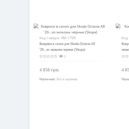
Код товара:
KM-1709
Код
Коврики в салон для Skoda Octavia A8
Ковр
'20-, из экокожи черные (Skopa)
экок
0
4 850 грн.
4 8
Наличие:
Нал
Нет в наличии
Закончился