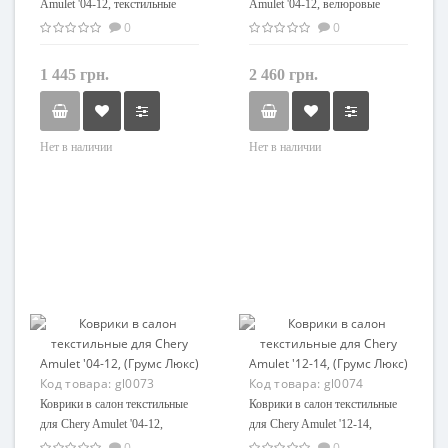
Amulet '04-12, текстильные
Amulet '04-12, велюровые
(Стандарт)
(Фортуна)
0
0
1 445 грн.
2 460 грн.
Нет в наличии
Нет в наличии
Код товара:
gl0073
Код товара:
gl0074
Коврики в салон текстильные
Коврики в салон текстильные
для Chery Amulet '04-12,
для Chery Amulet '12-14,
(Грумс Люкс)
(Грумс Люкс)
0
0