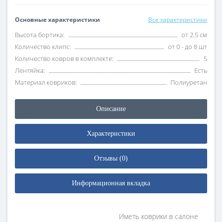
Основные характеристики
Все характеристики
Высота бортика:
от 2.5 см
Количество клипс:
от 0 - до 8 шт
Количество ковров в комплекте:
5
Лентяйка:
Есть
Материал ковриков:
Полиуретан
Описание
Характеристики
Отзывы (0)
Информационная вкладка
Иметь коврики в салоне