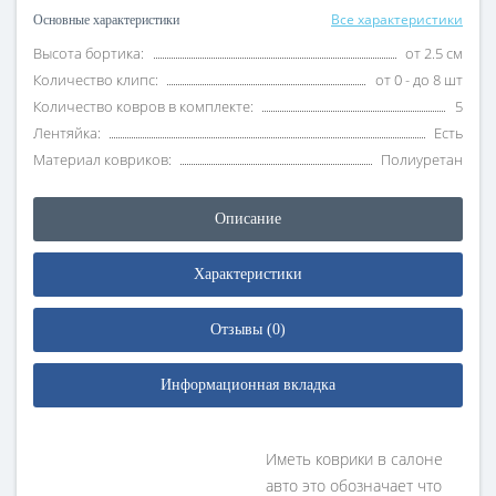
Все характеристики
Основные характеристики
Высота бортика:
от 2.5 см
Количество клипс:
от 0 - до 8 шт
Количество ковров в комплекте:
5
Лентяйка:
Есть
Материал ковриков:
Полиуретан
Описание
Характеристики
Отзывы (0)
Информационная вкладка
Иметь коврики в салоне
авто это обозначает что