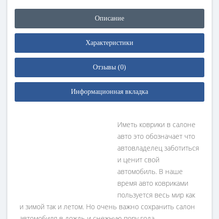
Описание
Характеристики
Отзывы (0)
Информационная вкладка
Иметь коврики в салоне
авто это обозначает что
автовладелец заботиться
и ценит свой
автомобиль. В наше
время авто ковриками
пользуется весь мир как
и зимой так и летом. Но очень важно сохранить салон
автомобиля в дождь и снежную пору года.