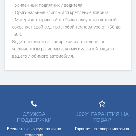
• Усиленный подпятник у водителя
• Оригинальные клипсы для крепление коврика
• Материал ковриков Авто Гумм полиуретан который
сохраняет свой вид при любой температуре от +50 до
-50 С.
Водительский и пассажирский изготовлены по
увеличенным размерам для максимальной защиты
вашего любимого автомобиля.
СЛУЖБА
100% ГАРАНТИЯ НА
ПОДДЕРЖКИ
ТОВАР
Бесплатные консультации по
Гарантия на товары магазина
телефону