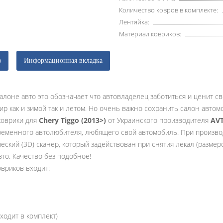
Количество ковров в комплекте:
Лентяйка:
Материал ковриков:
)
Информационная вкладка
алоне авто это обозначает что автовладелец заботиться и ценит с
ир как и зимой так и летом. Но очень важно сохранить салон авто
коврики для
Chery Tiggo (2013>)
от Украинского производителя
AV
еменного автолюбителя, любящего свой автомобиль. При произво
ский (3D) сканер, который задействован при снятия лекал (размер
то. Качество без подобное!
овриков входит:
ходит в комплект)