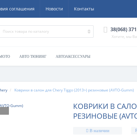
овия соглашения
Новости
Контакты
38(068) 371
Хотите, мы В
 МОТО
АВТО ТЮНИНГ
АВТОАКСЕССУАРЫ
hery
Коврики в салон для Chery Tiggo (2013>) резиновые (AVTO-Gumm)
КОВРИКИ В САЛОН
РЕЗИНОВЫЕ (AVT
В наличии