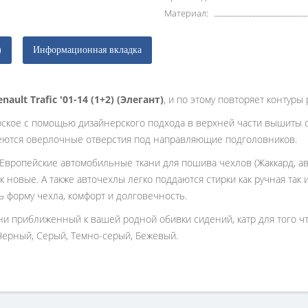
Материал:
)
Информационная вкладка
enault Trafic '01-14 (1+2) (Элегант)
, и по этому повторяет контуры
рское с помощью дизайнерского подхода в верхней части вышиты 
еются оверлочные отверстия под направляющие подголовников.
 Европейские автомобильные ткани для пошива чехлов (Жаккард, ав
к новые. А также авточехлы легко поддаются стирки как ручная так
ь форму чехла, комфорт и долговечность.
ани приближенный к вашей родной обивки сидений, катр для того 
Черный, Серый, Темно-серый, Бежевый.