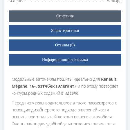
Материал:
Жаккард
Описание
Характеристики
Отзывы (0)
Информационная вкладка
Модельные авточехлы пошиты идеально для
Renault
Megane '16-, хэтчбек (Элегант)
, и по этому повторяет
контуры родных сидений в идеале.
Передние чехлы водительское а также пассажирское с
помощью дизайнерского подхода в верхней части
вышиты оригинальный логотип вашего автомобиля.
Очень важно для удобной установки чехлов имеются