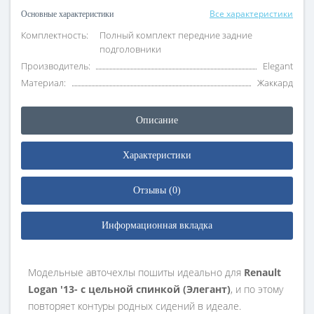
Все характеристики
Основные характеристики
Комплектность:
Полный комплект передние задние
подголовники
Производитель:
Elegant
Материал:
Жаккард
Описание
Характеристики
Отзывы (0)
Информационная вкладка
Модельные авточехлы пошиты идеально для
Renault
Logan '13- с цельной спинкой (Элегант)
, и по этому
повторяет контуры родных сидений в идеале.