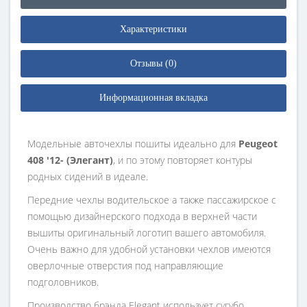
Характеристики
Отзывы (0)
Информационная вкладка
Модельные авточехлы пошиты идеально для
Peugeot
408 '12- (Элегант)
, и по этому повторяет контуры
родных сидений в идеале.
Передние чехлы водительское а также пассажирское с
помощью дизайнерского подхода в верхней части
вышиты оригинальный логотип вашего автомобиля.
Очень важно для удобной установки чехлов имеются
оверлочные отверстия под направляющие
подголовников.
Производство брэнда Elegant использует сугубо