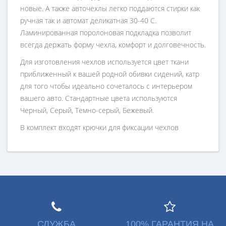
новые. А также авточехлы легко поддаются стирки как
ручная так и автомат деликатная 30-40 С.
Ламинированная поролоновая подкладка позволит
всегда держать форму чехла, комфорт и долговечность.
Для изготовления чехлов используется цвет ткани
приближенный к вашей родной обивки сидений, катр
для того чтобы идеально сочеталось с интерьером
вашего авто. Стандартные цвета используются
Черный, Серый, Темно-серый, Бежевый.
В комплект входят крючки для фиксации чехлов
СЛУЖБА
100% ГАРАНТИЯ НА