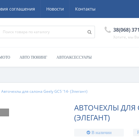
овия соглашения
Новости
Контакты
38(068) 37
Хотите, мы В
 МОТО
АВТО ТЮНИНГ
АВТОАКСЕССУАРЫ
Авточехлы для салона Geely GC5 '14- (Элегант)
АВТОЧЕХЛЫ ДЛЯ С
(ЭЛЕГАНТ)
В наличии