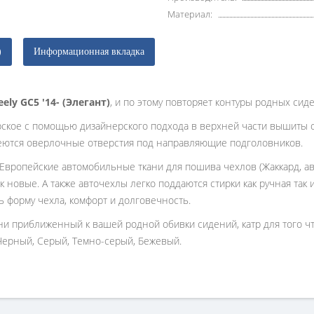
Материал:
)
Информационная вкладка
eely GC5 '14- (Элегант)
, и по этому повторяет контуры родных сид
рское с помощью дизайнерского подхода в верхней части вышиты 
еются оверлочные отверстия под направляющие подголовников.
 Европейские автомобильные ткани для пошива чехлов (Жаккард, ав
к новые. А также авточехлы легко поддаются стирки как ручная так
ь форму чехла, комфорт и долговечность.
ани приближенный к вашей родной обивки сидений, катр для того 
Черный, Серый, Темно-серый, Бежевый.