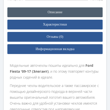
Описание
Характеристики
Отзывы (0)
Информационная вкладка
Модельные авточехлы пошиты идеально для
Ford
Fiesta '09-17 (Элегант)
, и по этому повторяет контуры
родных сидений в идеале.
Передние чехлы водительское а также пассажирское с
помощью дизайнерского подхода в верхней части
вышиты оригинальный логотип вашего автомобиля.
Очень важно для удобной установки чехлов имеются
оверлочные отверстия под направляющие