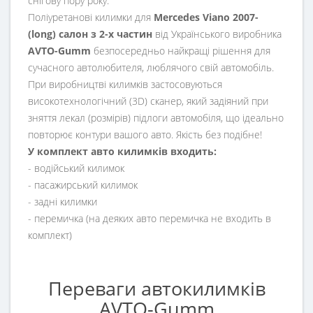
снігову пору року.
Поліуретанові килимки для
Mercedes Viano 2007-
(long) салон з 2-х частин
від Українського виробника
AVTO-Gumm
безпосередньо найкращі рішення для
сучасного автолюбителя, люблячого свій автомобіль.
При виробництві килимків застосовуються
високотехнологічний (3D) сканер, який задіяний при
зняття лекал (розмірів) підлоги автомобіля, що ідеально
повторює контури вашого авто. Якість без подібне!
У комплект авто килимків входить:
- водійський килимок
- пасажирський килимок
- задні килимки
- перемичка (на деяких авто перемичка не входить в
комплект)
Переваги автокилимків
AVTO-Gumm