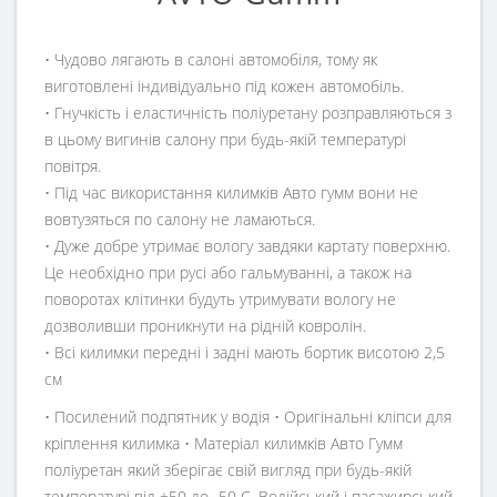
• Чудово лягають в салоні автомобіля, тому як
виготовлені індивідуально під кожен автомобіль.
• Гнучкість і еластичність поліуретану розправляються з
в цьому вигинів салону при будь-якій температурі
повітря.
• Під час використання килимків Авто гумм вони не
вовтузяться по салону не ламаються.
• Дуже добре утримає вологу завдяки картату поверхню.
Це необхідно при русі або гальмуванні, а також на
поворотах клітинки будуть утримувати вологу не
дозволивши проникнути на рідній ковролін.
• Всі килимки передні і задні мають бортик висотою 2,5
см
• Посилений подпятник у водія • Оригінальні кліпси для
кріплення килимка • Матеріал килимків Авто Гумм
поліуретан який зберігає свій вигляд при будь-якій
температурі від +50 до -50 С. Водійський і пасажирський