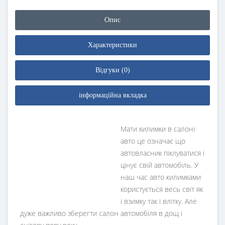
Опис
Характеристики
Відгуки (0)
інформаційна вкладка
Мати килимки в салоні
авто це означає що
автовласник піклуватися і
цінує свій автомобіль. У
наш час авто килимками
користується весь світ як
і взимку так і влітку. Але
дуже важливо зберегти салон автомобіля в дощ і