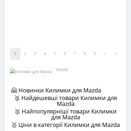
1
2
3
4
5
6
7
8
9
>
>|
Mazda
🤗 Новинки Килимки для Mazda
🥈 Найдешевші товари Килимки для
Mazda
🥉 Найпопулярніші товари Килимки
для Mazda
🥇 Ціни в категорії Килимки для Mazda