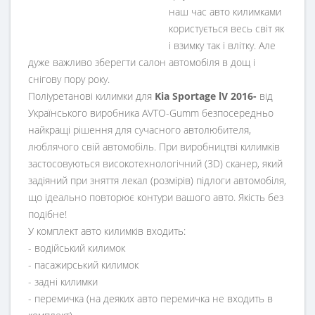
наш час авто килимками
користується весь світ як
і взимку так і влітку. Але
дуже важливо зберегти салон автомобіля в дощ і
снігову пору року.
Поліуретанові килимки для
Kia Sportage lV 2016-
від
Українського виробника AVTO-Gumm безпосередньо
найкращі рішення для сучасного автолюбителя,
люблячого свій автомобіль. При виробництві килимків
застосовуються високотехнологічний (3D) сканер, який
задіяний при зняття лекал (розмірів) підлоги автомобіля,
що ідеально повторює контури вашого авто. Якість без
подібне!
У комплект авто килимків входить:
- водійський килимок
- пасажирський килимок
- задні килимки
- перемичка (на деяких авто перемичка не входить в