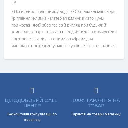
см
• Посилений подпятник у водія • Оригінальні кліпси для
кріплення килимка • Матеріал килимків Авто Гумм
поліуретан який зберігає свій вигляд при будь-якій
температурі від +50 до -50 С. Водійський і пасажирський
виготовлені за збільшеними розмірами для
максимального захисту вашого улюбленого автомобіля.
ЦІЛОДОБОВИЙ CALL-
100% ГАРАНТІЯ НА
ЦЕНТР
ТОВАР
Безкоштовні консультації по
Гарантія на товари магазину
телефону