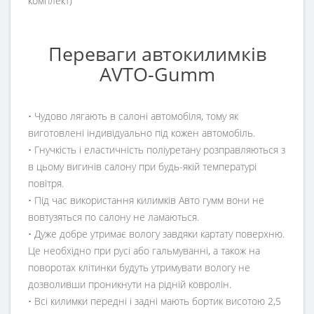
комплект)
Переваги автокилимків
AVTO-Gumm
• Чудово лягають в салоні автомобіля, тому як
виготовлені індивідуально під кожен автомобіль.
• Гнучкість і еластичність поліуретану розправляються з
в цьому вигинів салону при будь-якій температурі
повітря.
• Під час використання килимків Авто гумм вони не
вовтузяться по салону не ламаються.
• Дуже добре утримає вологу завдяки картату поверхню.
Це необхідно при русі або гальмуванні, а також на
поворотах клітинки будуть утримувати вологу не
дозволивши проникнути на рідній ковролін.
• Всі килимки передні і задні мають бортик висотою 2,5