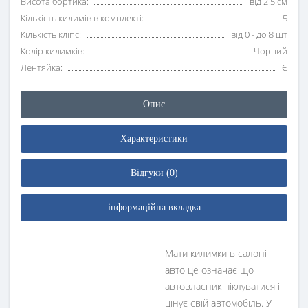
Висота бортика:
від 2.5 см
Кількість килимів в комплекті:
5
Кількість кліпс:
від 0 - до 8 шт
Колір килимків:
Чорний
Лентяйка:
Є
Опис
Характеристики
Відгуки (0)
інформаційна вкладка
Мати килимки в салоні
авто це означає що
автовласник піклуватися і
цінує свій автомобіль. У