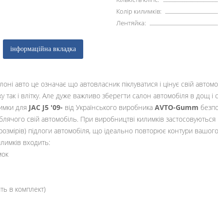
Колір килимків:
Лентяйка:
інформаційна вкладка
лоні авто це означає що автовласник піклуватися і цінує свій автом
мку так і влітку. Але дуже важливо зберегти салон автомобіля в дощ і 
лимки для
JAC J5 '09-
від Українського виробника
AVTO-Gumm
безпо
лячого свій автомобіль. При виробництві килимків застосовуються 
(розмірів) підлоги автомобіля, що ідеально повторює контури вашого 
илимків входить:
мок
ть в комплект)