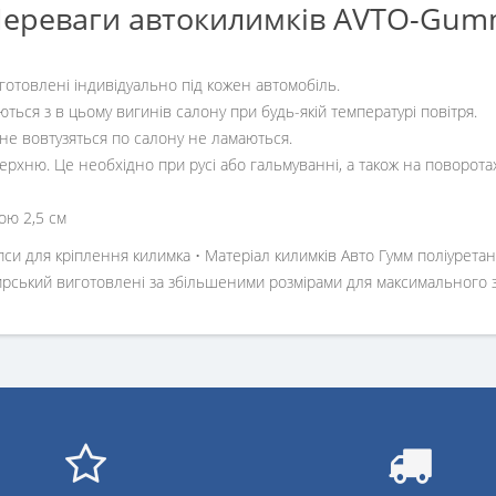
ереваги автокилимків AVTO-Gu
иготовлені індивідуально під кожен автомобіль.
ються з в цьому вигинів салону при будь-якій температурі повітря.
 не вовтузяться по салону не ламаються.
ерхню. Це необхідно при русі або гальмуванні, а також на поворота
ою 2,5 см
пси для кріплення килимка • Матеріал килимків Авто Гумм поліуретан 
ажирський виготовлені за збільшеними розмірами для максимального