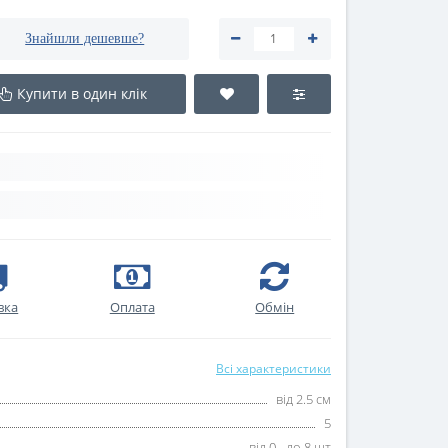
Знайшли дешевше?
Купити в один клік
вка
Оплата
Oбмін
Всі характеристики
від 2.5 см
5
від 0 - до 8 шт