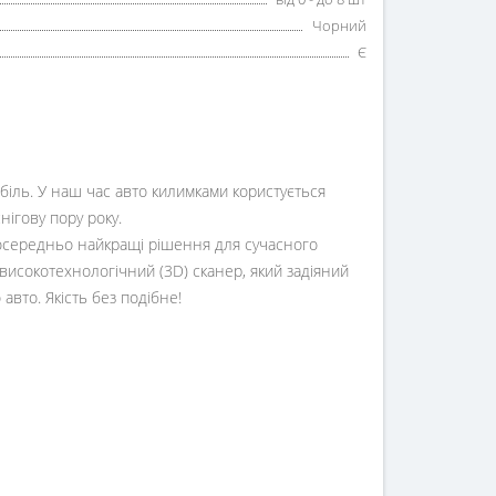
Чорний
Є
обіль. У наш час авто килимками користується
снігову пору року.
середньо найкращі рішення для сучасного
високотехнологічний (3D) сканер, який задіяний
авто. Якість без подібне!