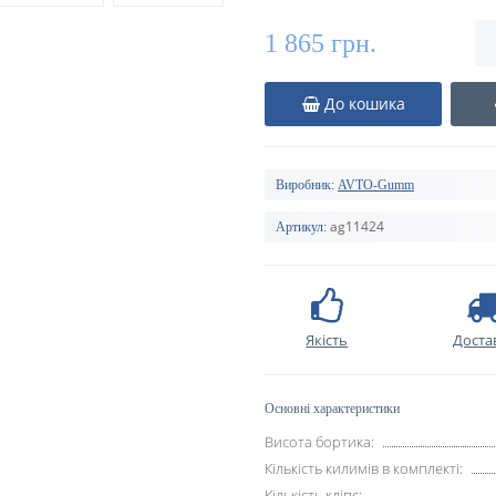
1 865 грн.
До кошика
Виробник:
AVTO-Gumm
ag11424
Артикул:
Якість
Доста
Основні характеристики
Висота бортика:
Кількість килимів в комплекті:
Кількість кліпс: