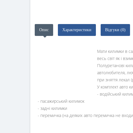
Опис
Характеристики
Відгуки (0)
Мати килимки в са
весь світ як і взи
Поліуретанові ки
автолюбителя, люб
при зняття лекал 
У комплект авто к
- водійський кили
- пасажирський килимок
- задні килимки
- перемичка (на деяких авто перемичка не входи