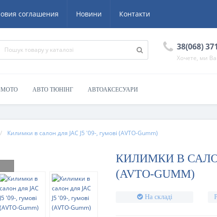
ловия соглашения
Новини
Контакти
38(068) 37
Хочете, ми В
/ МОТО
АВТО ТЮНІНГ
АВТОАКСЕСУАРИ
Килимки в салон для JAC J5 '09-, гумові (AVTO-Gumm)
КИЛИМКИ В САЛОН 
(AVTO-GUMM)
На складі