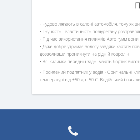
П
• Чудово лягають в салоні автомобіля, тому як в
• Гнучкість і еластичність поліуретану розправля
• Під час використання килимків Авто гумм вони
• Дуже добре утримає вологу завдяки картату пов
дозволивши проникнути на рідній ковролін.
• Всі килимки передні і задні мають бортик висот
• Посилений подпятник у водія • Оригінальні клі
температурі від +50 до -50 С. Водійський і пас