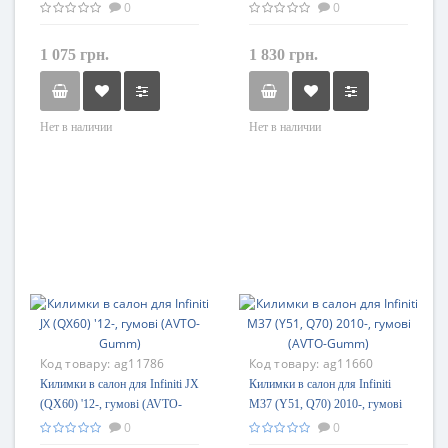
поліуретанові Element-Novline
(Stingray)
0
0
1 075 грн.
1 830 грн.
Нет в наличии
Нет в наличии
Код товару:
ag11786
Код товару:
ag11660
Килимки в салон для Infiniti JX
Килимки в салон для Infiniti
(QX60) '12-, гумові (AVTO-
M37 (Y51, Q70) 2010-, гумові
Gumm)
(AVTO-Gumm)
0
0