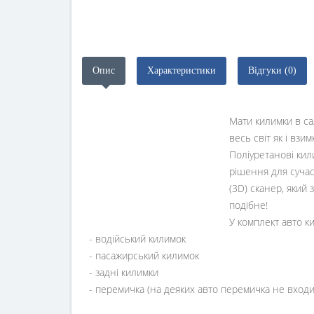
Опис
Характеристики
Відгуки (0)
Мати килимки в са
весь світ як і взи
Поліуретанові ки
рішення для сучас
(3D) сканер, який 
подібне!
У комплект авто к
- водійський килимок
- пасажирський килимок
- задні килимки
- перемичка (на деяких авто перемичка не входи