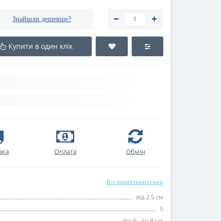
Знайшли дешевше?
Купити в один клік
вка
Оплата
Oбмін
Всі характеристики
від 2.5 см
5
від 0 - до 8 шт