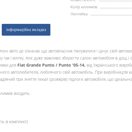
Колір килимків:
Лентяйка:
інформаційна вкладка
лоні авто це означає що автовласник піклуватися і цінує свій автом
мку так і влітку. Але дуже важливо зберегти салон автомобіля в дощ і 
лимки для
Fiat Grande Punto / Punto '05-14,
від Українського виро
ного автолюбителя, люблячого свій автомобіль. При виробництві к
задіяний при зняття лекал (розмірів) підлоги автомобіля, що ідеальн
илимків входить:
ть в комплект)