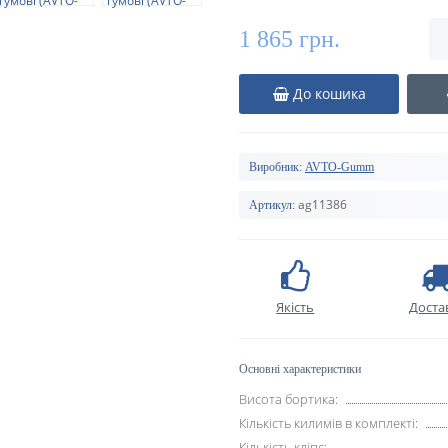
1 865 грн.
До кошика
Виробник:
AVTO-Gumm
ag11386
Артикул:
Якість
Доста
Основні характеристики
Висота бортика:
Кількість килимів в комплекті:
Кількість кліпс: