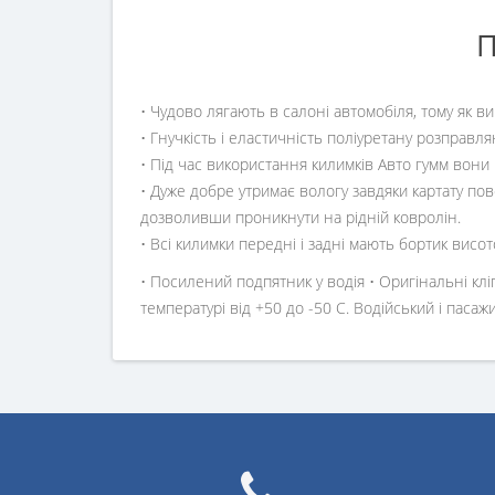
П
• Чудово лягають в салоні автомобіля, тому як в
• Гнучкість і еластичність поліуретану розправля
• Під час використання килимків Авто гумм вони
• Дуже добре утримає вологу завдяки картату пов
дозволивши проникнути на рідній ковролін.
• Всі килимки передні і задні мають бортик висот
• Посилений подпятник у водія • Оригінальні клі
температурі від +50 до -50 С. Водійський і пас