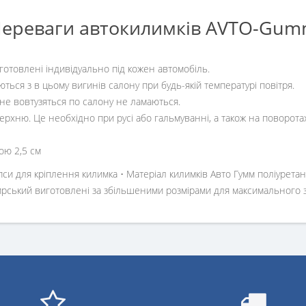
ереваги автокилимків AVTO-Gu
иготовлені індивідуально під кожен автомобіль.
ються з в цьому вигинів салону при будь-якій температурі повітря.
 не вовтузяться по салону не ламаються.
ерхню. Це необхідно при русі або гальмуванні, а також на поворота
ою 2,5 см
пси для кріплення килимка • Матеріал килимків Авто Гумм поліуретан 
ажирський виготовлені за збільшеними розмірами для максимального