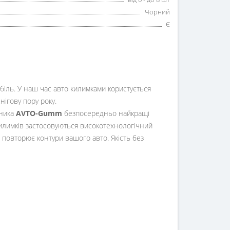
Чорний
Є
обіль. У наш час авто килимками користується
снігову пору року.
бника
AVTO-Gumm
безпосередньо найкращі
илимків застосовуються високотехнологічний
о повторює контури вашого авто. Якість без