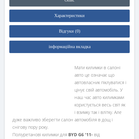
Опис
Характеристики
Відгуки (0)
інформаційна вкладка
Мати килимки в салоні
авто це означає що
автовласник піклуватися і
цінує свій автомобіль. У
наш час авто килимками
користується весь світ як
і взимку так і влітку. Але
дуже важливо зберегти салон автомобіля в дощ і
снігову пору року.
Поліуретанові килимки для
BYD G6 '11-
від