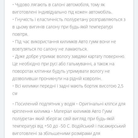
• Чудово лягають в салоні автомобіля, тому як
виготовлені індивідуально під кожен автомобіль.
• Гнучкість і еластичність поліуретану розправляються з
в цьому вигинів салону при будь-якій температурі
повітря.
• Під час використання килимків Авто гумм вони не
вовтузяться по салону не ламаються.
• Дуже добре утримає вологу завдяки картату поверхню.
Це необхідно при русі або гальмуванні, а також на
поворотах клітинки будуть утримувати вологу не
дозволивши проникнути на рідній ковролін.
• Всі килимки передні і задні мають бортик висотою 2,5
см
• Посилений подпятник у водія • Оригінальні кліпси для
кріплення килимка • Матеріал килимків Авто Гумм
поліуретан який зберігає свій вигляд при будь-якій
температурі від +50 до -50 С. Водійський і пасажирський
виготовлені за збільшеними розмірами для