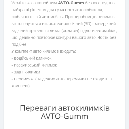
Українського виробника
AVTO-Gumm
безпосередньо
найкращі рішення для сучасного автолюбителя,
люблячого свій автомобіль. При виробництві килимків
застосовуються високотехнологічний (3D) сканер, який
задіяний при зняття лекал (розмірів) підлоги автомобіля,
що ідеально повторює контури вашого авто. Якість без
подібне!
У комплект авто килимків входить:
- водійський килимок
- пасажирський килимок
- задні килимки
- перемичка (на деяких авто перемичка не входить в
комплект)
Переваги автокилимків
AVTO-Gumm