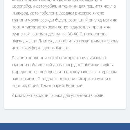
Європейські автомобільні тканини для пошиття чохлів
(Жаккард, авто гобелен). Завдяки високою якістю
тканини чохли завжди будуть зовнішній вигляд мати як
нові. А також авточохли легко піддаються прання як
ручна так і автомат делікатна 30-40 С. поролонова
підкладка, що Ламінує, дозволить завжди тримати форму
чохла, комфорт і довговічність.
Для виготовлення чохлів використовується колір
тканини наближений до вашої рідної оббивки сидінь,
катр для того, щоб ідеально поєднувалося з інтер'єром
вашого авто. Стандартні кольори використовуються
Чорний, Сірий, Темно-сірий, Бежевий.
У комплект входять гачьки для установки чохлів