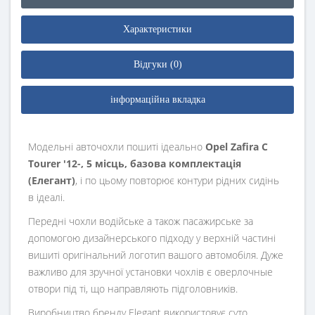
Характеристики
Відгуки (0)
інформаційна вкладка
Модельні авточохли пошиті ідеально
Opel Zafira C
Tourer '12-, 5 місць, базова комплектація
(Елегант)
, і по цьому повторює контури рідних сидінь
в ідеалі.
Передні чохли водійське а також пасажирське за
допомогою дизайнерського підходу у верхній частині
вишиті оригінальний логотип вашого автомобіля. Дуже
важливо для зручної установки чохлів є оверлочные
отвори під ті, що направляють підголовників.
Виробництво бренду Elegant використовує суто