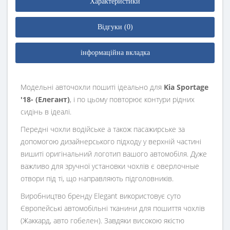
Характеристики
Відгуки (0)
інформаційна вкладка
Модельні авточохли пошиті ідеально для
Kia Sportage
'18- (Елегант)
, і по цьому повторює контури рідних
сидінь в ідеалі.
Передні чохли водійське а також пасажирське за
допомогою дизайнерського підходу у верхній частині
вишиті оригінальний логотип вашого автомобіля. Дуже
важливо для зручної установки чохлів є оверлочные
отвори під ті, що направляють підголовників.
Виробництво бренду Elegant використовує суто
Європейські автомобільні тканини для пошиття чохлів
(Жаккард, авто гобелен). Завдяки високою якістю