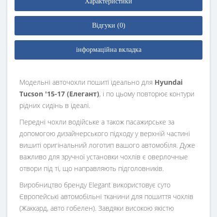
Характеристики
Відгуки (0)
інформаційна вкладка
Модельні авточохли пошиті ідеально для
Hyundai
Tucson '15-17 (Елегант)
, і по цьому повторює контури
рідних сидінь в ідеалі.
Передні чохли водійське а також пасажирське за
допомогою дизайнерського підходу у верхній частині
вишиті оригінальний логотип вашого автомобіля. Дуже
важливо для зручної установки чохлів є оверлочные
отвори під ті, що направляють підголовників.
Виробництво бренду Elegant використовує суто
Європейські автомобільні тканини для пошиття чохлів
(Жаккард, авто гобелен). Завдяки високою якістю