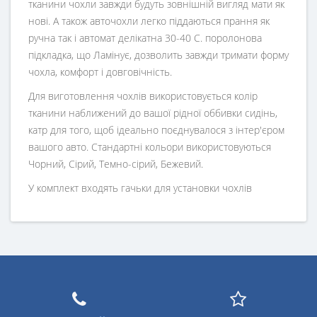
тканини чохли завжди будуть зовнішній вигляд мати як
нові. А також авточохли легко піддаються прання як
ручна так і автомат делікатна 30-40 С. поролонова
підкладка, що Ламінує, дозволить завжди тримати форму
чохла, комфорт і довговічність.
Для виготовлення чохлів використовується колір
тканини наближений до вашої рідної оббивки сидінь,
катр для того, щоб ідеально поєднувалося з інтер'єром
вашого авто. Стандартні кольори використовуються
Чорний, Сірий, Темно-сірий, Бежевий.
У комплект входять гачьки для установки чохлів