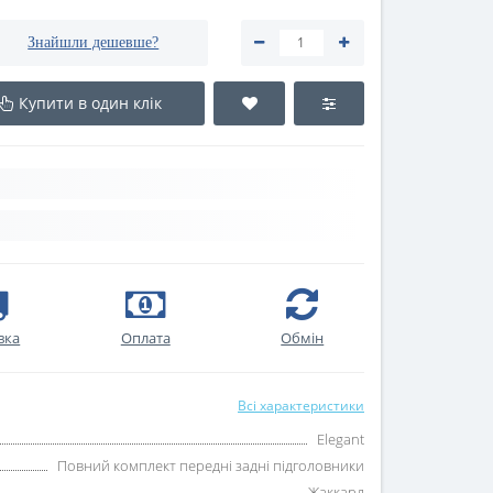
Знайшли дешевше?
Купити в один клік
вка
Оплата
Oбмін
Всі характеристики
Elegant
Повний комплект передні задні підголовники
Жаккард