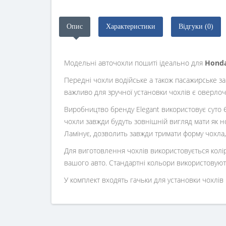
Опис
Характеристики
Відгуки (0)
Модельні авточохли пошиті ідеально для
Honda
Передні чохли водійське а також пасажирське з
важливо для зручної установки чохлів є оверлоч
Виробництво бренду Elegant використовує суто Є
чохли завжди будуть зовнішній вигляд мати як но
Ламінує, дозволить завжди тримати форму чохла, 
Для виготовлення чохлів використовується колір
вашого авто. Стандартні кольори використовуют
У комплект входять гачьки для установки чохлів