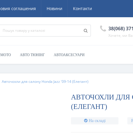
ловия соглашения
Новини
Контакти
38(068) 37
Хочете, ми В
/ МОТО
АВТО ТЮНІНГ
АВТОАКСЕСУАРИ
Авточохли для салону Honda Jazz '09-14 (Елегант)
АВТОЧОХЛИ ДЛЯ С
(ЕЛЕГАНТ)
На складі