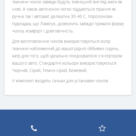
тканини чохли завжди будуть зовнішній вигляд мати як
нові. А також авточохли легко піддаються прання як
ручна так і автомат делікатна 30-40 С. поролонова
підкладка, що Ламінує, дозволить завжди тримати форму
чохла, комфорт і довговічність.
Для виготовлення чохлів використовується колір
тканини наближений до вашої рідної оббивки сидінь,
катр для того, щоб ідеально поєднувалося з інтер'єром
вашого авто. Стандартні кольори використовуються
Чорний, Сірий, Темно-сірий, Бежевий.
У комплект входять гачьки для установки чохлів