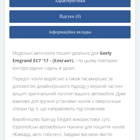
Характеристики
Відгуки (0)
інформаційна вкладка
Модельні авточохли пошиті ідеально для
Geely
Emgrand EC7 '17 - (Елегант)
, і по цьому повторює
контури рідних сидінь в ідеалі.
Передні чохли водійське а також пасажирське за
допомогою дизайнерського підходу у верхній частині
вишиті оригінальний логотип вашого автомобіля. Дуже
важливо для зручної установки чохлів є оверлочные
отвори під ті, що направляють підголовників.
Виробництво бренду Elegant використовує суто
Європейські автомобільні тканини для пошиття чохлів
(Жаккард, авто гобелен). Завдяки високою якістю