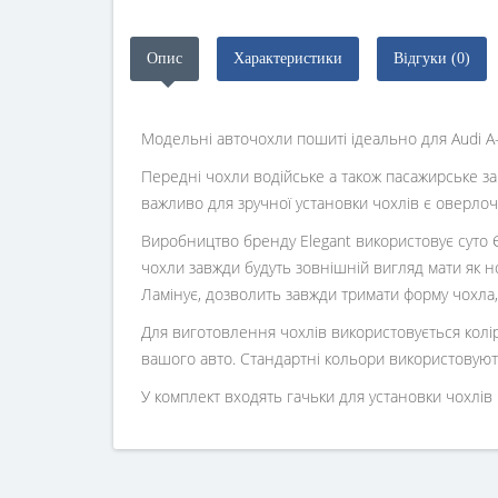
Опис
Характеристики
Відгуки (0)
Модельні авточохли пошиті ідеально для Audi А- 
Передні чохли водійське а також пасажирське з
важливо для зручної установки чохлів є оверлоч
Виробництво бренду Elegant використовує суто Є
чохли завжди будуть зовнішній вигляд мати як но
Ламінує, дозволить завжди тримати форму чохла, 
Для виготовлення чохлів використовується колір
вашого авто. Стандартні кольори використовуют
У комплект входять гачьки для установки чохлів