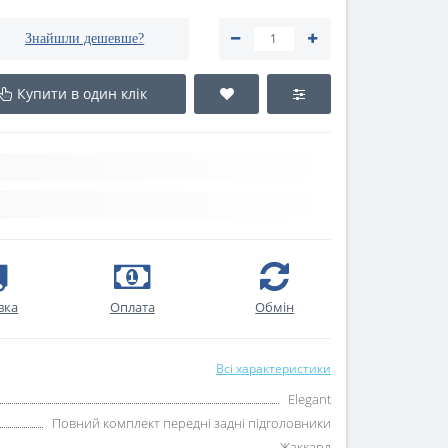
Знайшли дешевше?
Купити в один клік
вка
Оплата
Oбмін
Всі характеристики
Elegant
Повний комплект передні задні підголовники
Жаккард