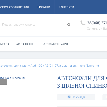
ловия соглашения
Новини
Контакти
38(068) 37
Хочете, ми В
/ МОТО
АВТО ТЮНІНГ
АВТОАКСЕСУАРИ
вточохли для салону Audi 100 / A6 '91 -97, з цільної спинкою (Елегант)
АВТОЧОХЛИ ДЛЯ СА
З ЦІЛЬНОЇ СПИНК
На складі