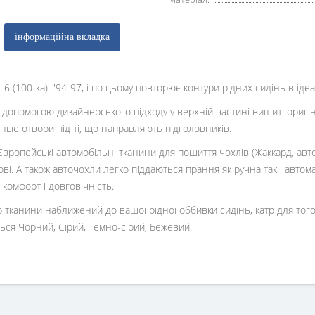
інформаційна вкладка
6 (100-ка) '94-97, і по цьому повторює контури рідних сидінь в ідеа
а допомогою дизайнерського підходу у верхній частині вишиті ориг
ные отвори під ті, що направляють підголовників.
вропейські автомобільні тканини для пошиття чохлів (Жаккард, авт
ві. А також авточохли легко піддаються прання як ручна так і автом
комфорт і довговічність.
 тканини наближений до вашої рідної оббивки сидінь, катр для того
ься Чорний, Сірий, Темно-сірий, Бежевий.