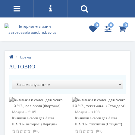
0
0
0
Бренд
AUTOBRO
Модель:
f105
Модель:
s108
Килимки в салон для Acura
Килимки в салон для Acura
ILX '12-, велюрові (Фортуна)
ILX '12-, текстильні (Стандарт)
0
0